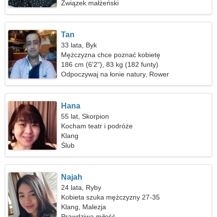
Związek małżeński
Tan
33 lata, Byk
Mężczyzna chce poznać kobietę
186 cm (6'2"), 83 kg (182 funty)
Odpoczywaj na łonie natury, Rower
Hana
55 lat, Skorpion
Kocham teatr i podróże
Klang
Ślub
Najah
24 lata, Ryby
Kobieta szuka mężczyzny 27-35
Klang, Malezja
Prawdziwa miłość