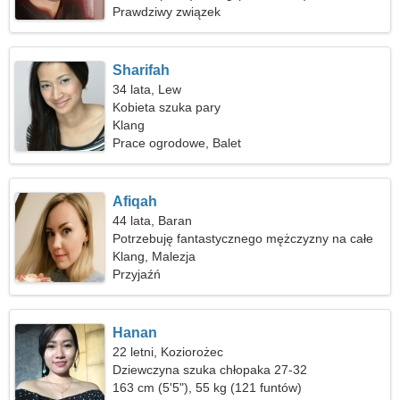
Prawdziwy związek
Sharifah
34 lata, Lew
Kobieta szuka pary
Klang
Prace ogrodowe, Balet
Afiqah
44 lata, Baran
Potrzebuję fantastycznego mężczyzny na całe
życie
Klang, Malezja
Przyjaźń
Hanan
22 letni, Koziorożec
Dziewczyna szuka chłopaka 27-32
163 cm (5'5"), 55 kg (121 funtów)