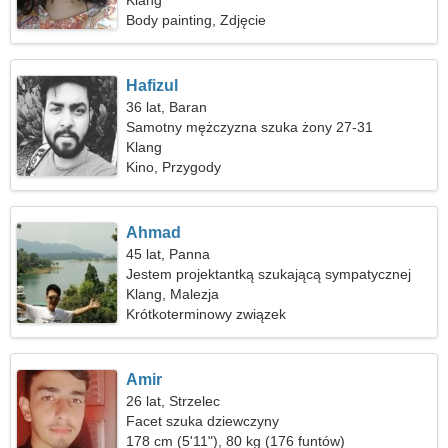
Klang
Body painting, Zdjęcie
Hafizul
36 lat, Baran
Samotny mężczyzna szuka żony 27-31
Klang
Kino, Przygody
Ahmad
45 lat, Panna
Jestem projektantką szukającą sympatycznej
kobiety
Klang, Malezja
Krótkoterminowy związek
Amir
26 lat, Strzelec
Facet szuka dziewczyny
178 cm (5'11"), 80 kg (176 funtów)