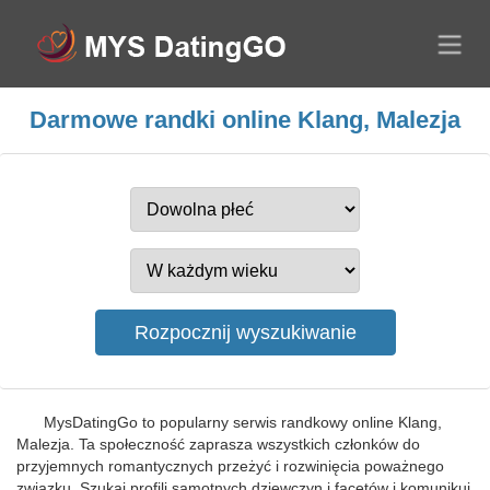
Darmowe randki online Klang, Malezja
MysDatingGo to popularny serwis randkowy online Klang,
Malezja. Ta społeczność zaprasza wszystkich członków do
przyjemnych romantycznych przeżyć i rozwinięcia poważnego
związku. Szukaj profili samotnych dziewczyn i facetów i komunikuj