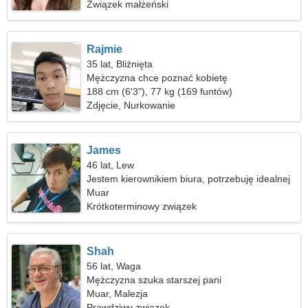
Związek małżeński
Rajmie
35 lat, Bliźnięta
Mężczyzna chce poznać kobietę
188 cm (6'3"), 77 kg (169 funtów)
Zdjęcie, Nurkowanie
James
46 lat, Lew
Jestem kierownikiem biura, potrzebuję idealnej
kobiety
Muar
Krótkoterminowy związek
Shah
56 lat, Waga
Mężczyzna szuka starszej pani
Muar, Malezja
Prawdziwy związek