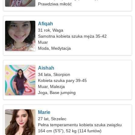
Prawdziwa miłość
Afiqah
31 rok, Waga
Samotna kobieta szuka męża 35-42
Muar
Moda, Medytacja
Aishah
34 lata, Skorpion
Kobieta szuka pary 39-45
Muar, Malezja
Joga, Base jumping
Marie
27 lat, Strzelec
Pełna temperamentu kobieta szuka związku
164 cm (5'5"), 52 kg (114 funtów)