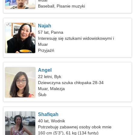
Muar
Baseball, Pisanie muzyki
Najah
57 lat, Panna
Interesuję się sztukami widowiskowymi i
narciarstwem
Muar
Przyjaźń
Angel
22 letni, Byk
Dziewczyna szuka chłopaka 28-34
Muar, Malezja
Ślub
Shafiqah
40 lat, Wodnik
Potrzebuję zabawnej osoby obok mnie
160 cm (5'3"), 61 kg (134 funty)