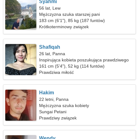
Syahmi
56 lat, Lew
Mężczyzna szuka starszej pani
183 cm (6'1"), 85 kg (187 funtów)
Krótkoterminowy związek
Shafiqah
26 lat, Panna
Inspirująca kobieta poszukująca prawdziwego
związku
161 cm (5'4"), 52 kg (114 funtów)
Prawdziwa miłość
Hakim
22 letni, Panna
Mężczyzna szuka kobiety
Sungai Petani
Prawdziwy związek
Wendy