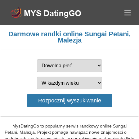
Darmowe randki online Sungai Petani,
Malezja
MysDatingGo to popularny serwis randkowy online Sungai
Petani, Malezja. Projekt pomaga nawiązać nowe znajomości o
podobnych zainteresowaniach, w poszukiwaniu partnerów do flirtu